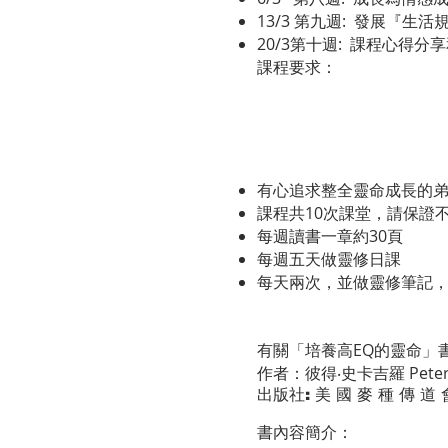
13/3 第九週: 發展『生活
20/3第十週: 課程心得分
課程要求：
有心追求整全靈命成長的
課程共10次課堂，請保證
每週讀書一章約30頁
每週五天做靈修日課
每天兩次，並做靈修筆記
有關「培養高EQ的靈命」
作者：彼得‧史卡吉羅 Peter 
出版社: 美 國 麥 種 傳 道 
書內容簡介：