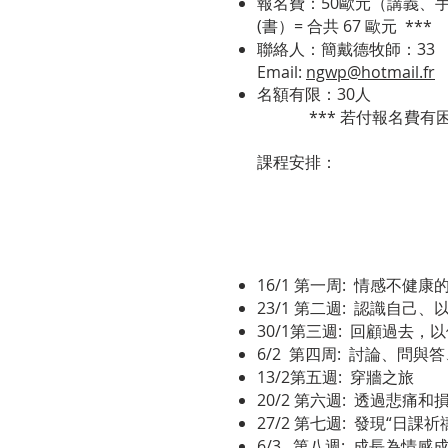
報名費：50歐元（講義、手
(書）= 合共 67 歐元 ***
聯絡人：簡戴德牧師：33 （0）
Email:
ngwp@hotmail.fr
名額有限：30人
*** 若付報名費有困難
課程安排：
16/1 第一周: 情感不健
23/1 第二週: 認識自己
30/1第三週: 回顧過去，
6/2 第四周: 討論、問與
13/2第五週: 穿牆之旅
20/2 第六週: 透過悲痛
27/2 第七週: 發現“日課
6/3 第八週: 成長為情