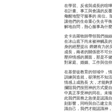
在學習、反省與成長的喧
在計畫、事工與會議的反
儆醒地堅守服事的 崗位。
讓他們的生命重心失去平
解地自問，熱心服事為什麼
史卡吉羅牧師帶領我們抽
在冰山底下尚未被神觸及
身的經歷提出 鏗鏘有力的
成長，兩者的關係密不可
壓抑情感的層面，那是不
對家庭、婚姻、工作與信
在基督徒教育的領域中，
訓練與造就，卻渾然不知
情感上成熟長 大，才能夠
攔阻我們按照神的方式愛
中真正享受神的同在。未臻
此我們當務之急便是認識
刻影響，同時與自己建立良
識自己，我們才能認識神