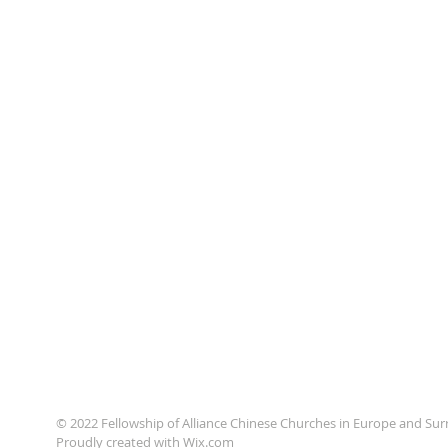
© 2022 Fellowship of Alliance Chinese Churches in Europe an
Proudly created with
Wix.com